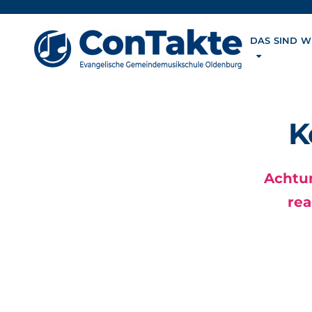
DAS SIND W
K
Achtu
rea